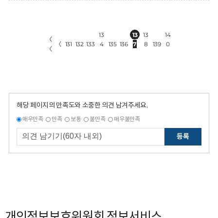
13
13
13
14
〈
〈
131
132
133
4
135
136
7
8
139
0
〈
해당 페이지의 만족도와 소중한 의견 남겨주세요.
매우만족
만족
보통
불만족
매우불만족
등록
개인정보보호위원회 정보서비스