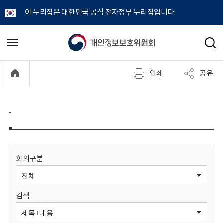
이 누리집은 대한민국 공식 전자정부 누리집입니다.
개
메
검
뉴
색
인
열
인쇄
공유
기
정
보
-
보
호
회의구분
위
검색
원