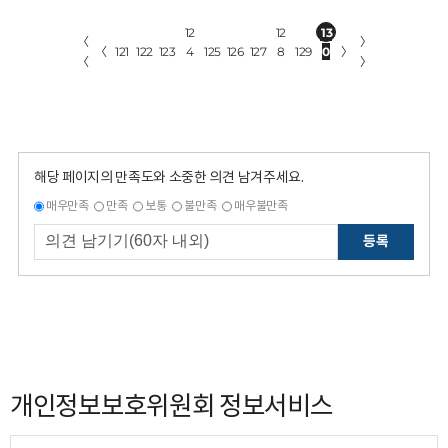
12
12
13
〈
〉
〈
121
122
123
4
125
126
127
8
129
0
〉
〈
〉
해당 페이지의 만족도와 소중한 의견 남겨주세요.
매우만족
만족
보통
불만족
매우불만족
등록
개인정보보호위원회 정보서비스