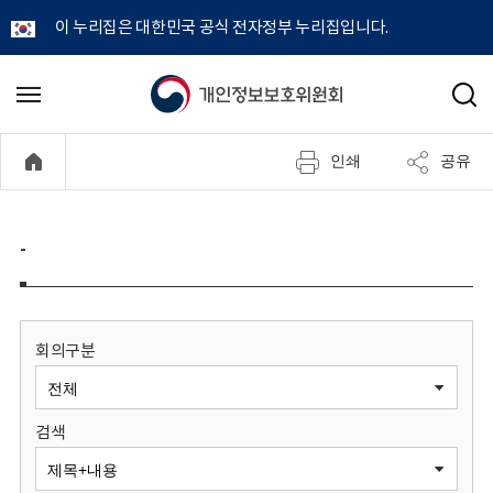
이 누리집은 대한민국 공식 전자정부 누리집입니다.
개
메
검
뉴
색
인
열
인쇄
공유
기
정
보
-
보
호
회의구분
위
검색
원