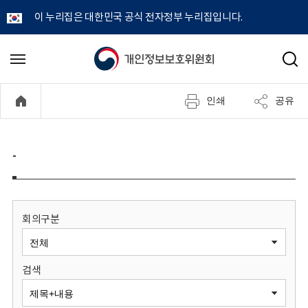
이 누리집은 대한민국 공식 전자정부 누리집입니다.
개
메
검
뉴
색
인
열
인쇄
공유
기
정
보
-
보
호
회의구분
위
검색
원