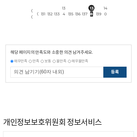
13
13
14
〈
〈
131
132
133
4
135
136
137
8
139
0
〈
해당 페이지의 만족도와 소중한 의견 남겨주세요.
매우만족
만족
보통
불만족
매우불만족
등록
개인정보보호위원회 정보서비스