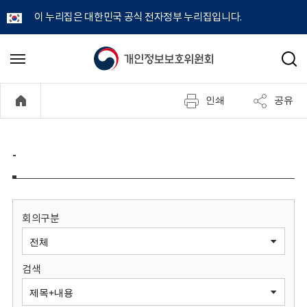
이 누리집은 대한민국 공식 전자정부 누리집입니다.
개
메
검
뉴
색
인
열
인쇄
공유
기
정
보
-
보
호
회의구분
위
검색
원