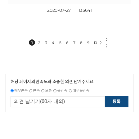
2020-07-27
135641
〉
1
2
3
4
5
6
7
8
9
10
〉
〉
해당 페이지의 만족도와 소중한 의견 남겨주세요.
매우만족
만족
보통
불만족
매우불만족
등록