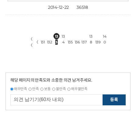
2014-12-22
36518
13
13
13
14
〈
〈
131
132
3
4
135
136
137
8
139
0
〈
해당 페이지의 만족도와 소중한 의견 남겨주세요.
매우만족
만족
보통
불만족
매우불만족
등록