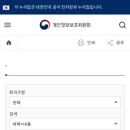
이 누리집은 대한민국 공식 전자정부 누리집입니다.
개
메
검
뉴
색
인
열
인쇄
공유
기
정
보
-
보
호
회의구분
위
검색
원