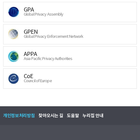
GPA
Global Privacy Assembly
GPEN
Global Privacy Enforcement Network
APPA
Asia Pacific Privacy Authorities
CoE
Council of Europe
개인정보처리방침
찾아오시는 길
도움말
누리집 안내