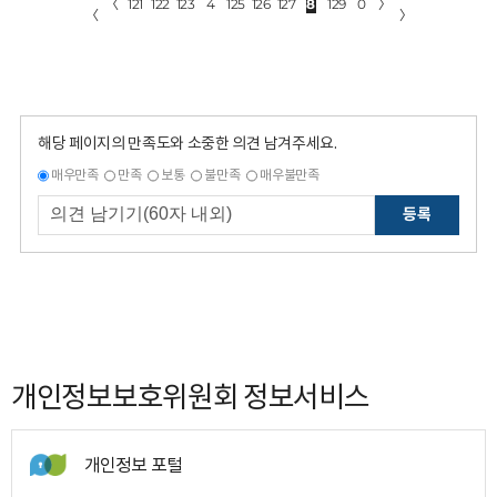
〈
121
122
123
4
125
126
127
8
129
0
〉
〈
〉
해당 페이지의 만족도와 소중한 의견 남겨주세요.
매우만족
만족
보통
불만족
매우불만족
등록
개인정보보호위원회 정보서비스
개인정보 포털