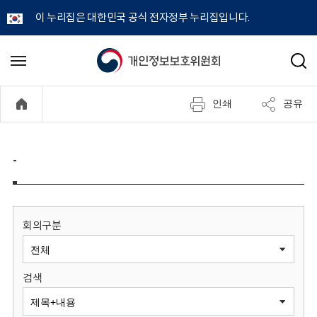
이 누리집은 대한민국 공식 전자정부 누리집입니다.
개
메
검
뉴
색
인
열
인쇄
공유
기
정
보
-
보
호
회의구분
위
검색
원