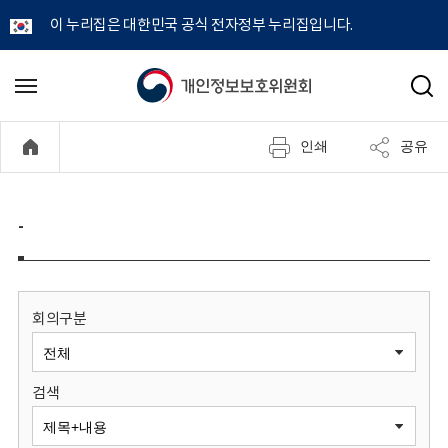
이 누리집은 대한민국 공식 전자정부 누리집입니다.
개
메
검
뉴
색
인
열
인쇄
공유
기
정
보
-
보
호
회의구분
위
검색
원