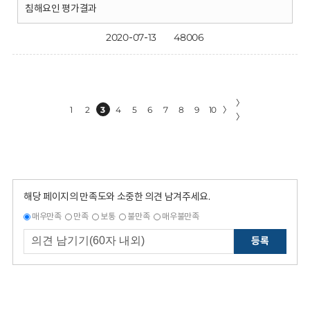
침해요인 평가결과
2020-07-13
48006
〉
1
2
3
4
5
6
7
8
9
10
〉
〉
해당 페이지의 만족도와 소중한 의견 남겨주세요.
매우만족
만족
보통
불만족
매우불만족
등록