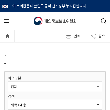
이 누리집은 대한민국 공식 전자정부 누리집입니다.
개
메
검
뉴
색
인
열
인쇄
공유
기
정
보
-
보
호
회의구분
위
검색
원