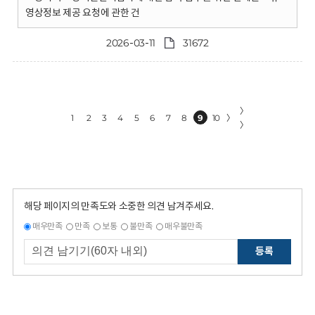
영상정보 제공 요청에 관한 건
2026-03-11
31672
〉
1
2
3
4
5
6
7
8
9
10
〉
〉
해당 페이지의 만족도와 소중한 의견 남겨주세요.
매우만족
만족
보통
불만족
매우불만족
등록