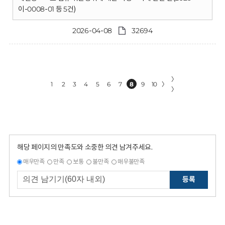
이-0008-01 등 5건)
2026-04-08
32694
〉
1
2
3
4
5
6
7
8
9
10
〉
〉
해당 페이지의 만족도와 소중한 의견 남겨주세요.
매우만족
만족
보통
불만족
매우불만족
등록