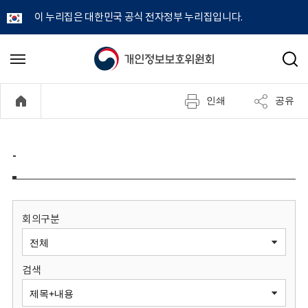
이 누리집은 대한민국 공식 전자정부 누리집입니다.
개
메
검
뉴
색
인
열
인쇄
공유
기
정
보
-
보
호
회의구분
위
검색
원