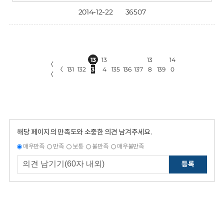
2014-12-22
36507
13
13
13
14
〈
〈
131
132
3
4
135
136
137
8
139
0
〈
해당 페이지의 만족도와 소중한 의견 남겨주세요.
매우만족
만족
보통
불만족
매우불만족
등록