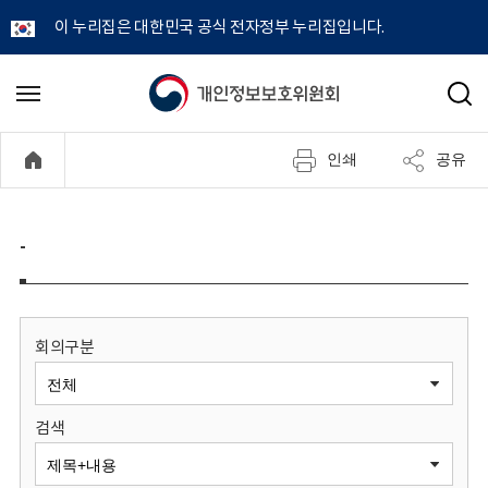
이 누리집은 대한민국 공식 전자정부 누리집입니다.
개
메
검
뉴
색
인
열
인쇄
공유
기
정
보
-
보
호
회의구분
위
검색
원