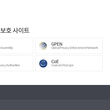
보호 사이트
GPEN
y Assembly
Global Privacy Enforcement Network
CoE
ivacy Authorities
Council of Europe