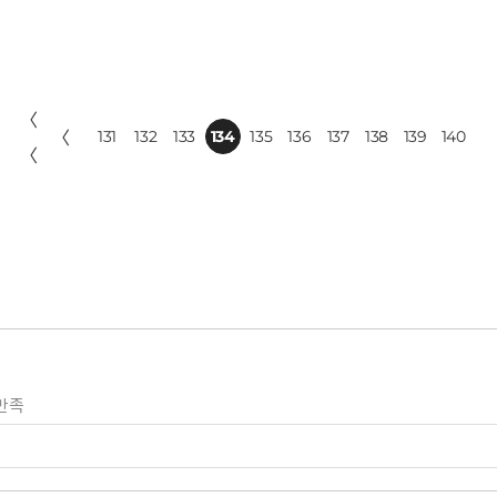
〈
〈
131
132
133
134
135
136
137
138
139
140
〈
만족