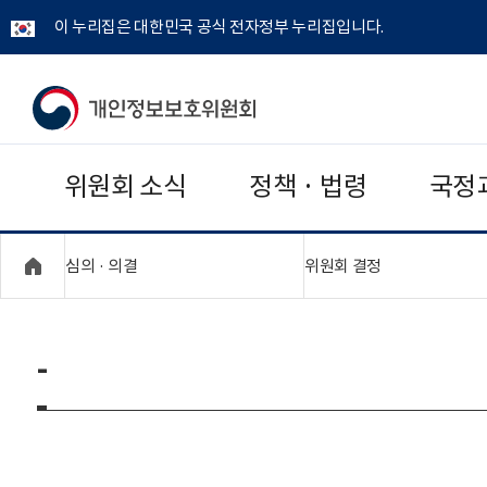
이 누리집은 대한민국 공식 전자정부 누리집입니다.
개
인
위원회 소식
정책 · 법령
국정
정
보
"접기,펼치기"
"접기,펼치기"
심의 · 의결
위원회 결정
보
호
-
위
원