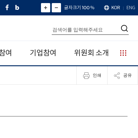
페
네
X
확
글자크기 100
%
KOR
ENG
언
화
화
이
이
(
대
어
면
면
스
버
트
수
확
축
북
블
위
대
통
소
치
검
로
터
합
색
그
)
검
색
참여
기업참여
위원회 소개
누
리
집
인쇄
공유
안
내