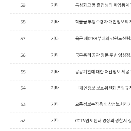
59
기타
특성화고 등 졸업생의 취업통계 
58
기타
직불금 부당수령자 개인정보의 제
57
기타
육군 제1288부대의 강원도산림
56
기타
국무총리 공관 정문 주변 영상정
55
기타
공공기관에 대한 어선정보 제공 
54
기타
「개인정보 보호위원회 운영규
53
기타
교통정보수집용 영상정보처리기기
52
기타
CCTV관제센터 영상의 경찰서 