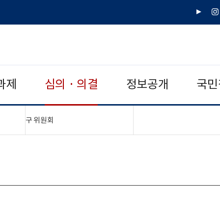
유
인
튜
스
브
타
그
램
과제
심의 · 의결
정보공개
국민
"접기,펼치기"
구 위원회