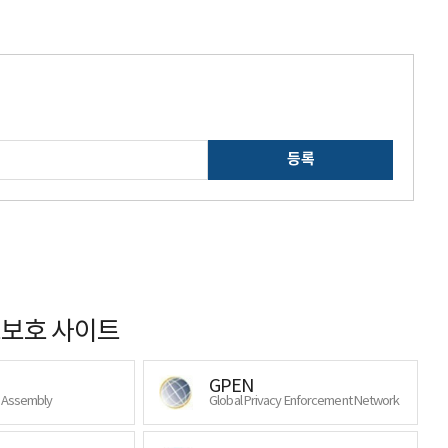
등록
보호 사이트
GPEN
y Assembly
Global Privacy Enforcement Network