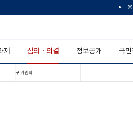
유
인
튜
스
브
타
그
램
과제
심의 · 의결
정보공개
국민
"접기,펼치기"
구 위원회