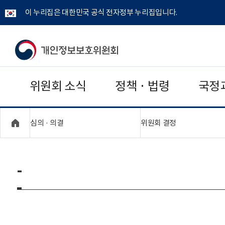
이 누리집은 대한민국 공식 전자정부 누리집입니다.
개
인
위원회 소식
정책 · 법령
국정
정
보
"접기,펼치기"
"접기,펼치기"
심의 · 의결
위원회 결정
보
호
-
위
원