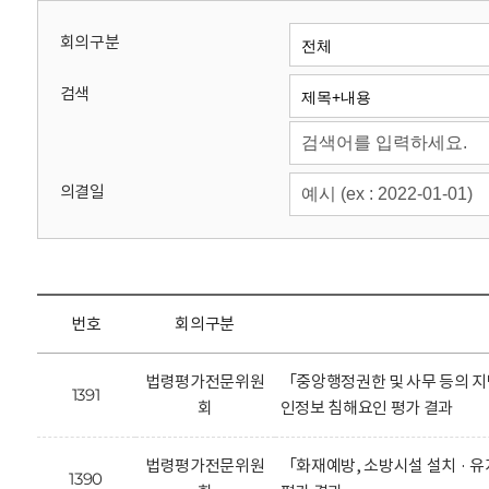
회
회의구분
검색
의결일
번호
회의구분
법령평가전문위원
「중앙행정권한 및 사무 등의 지
1391
회
인정보 침해요인 평가 결과
법령평가전문위원
「화재예방, 소방시설 설치 · 
1390