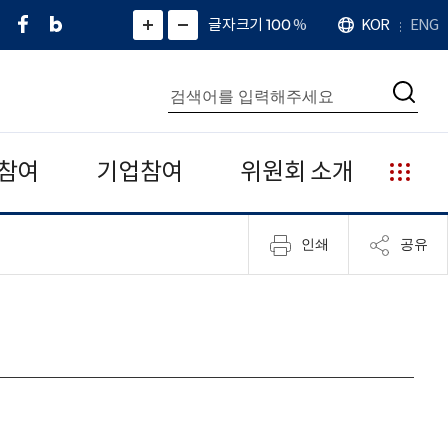
페
네
X
확
글자크기 100
%
KOR
ENG
언
화
화
이
이
(
대
어
면
면
스
버
트
수
확
축
북
블
위
대
통
소
치
검
로
터
합
색
그
)
검
색
참여
기업참여
위원회 소개
누
리
집
인쇄
공유
안
내