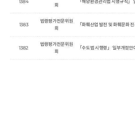
1384
「해양환경관리법 시행규칙」 
회
법령평가전문위원
1383
「화훼산업 발전 및 화훼문화 
회
법령평가전문위원
1382
「수도법 시행령」 일부개정안에
회