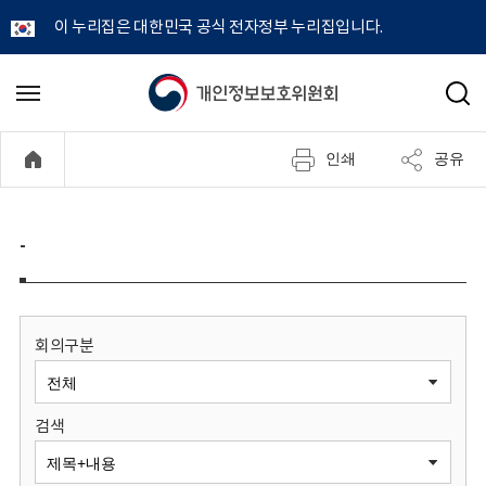
이 누리집은 대한민국 공식 전자정부 누리집입니다.
개
메
검
뉴
색
인
열
인쇄
공유
기
정
보
-
보
호
회의구분
위
검색
원