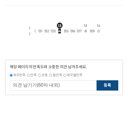
13
13
14
〈
〈
131
132
133
4
135
136
137
8
139
0
〈
해당 페이지의 만족도와 소중한 의견 남겨주세요.
매우만족
만족
보통
불만족
매우불만족
등록