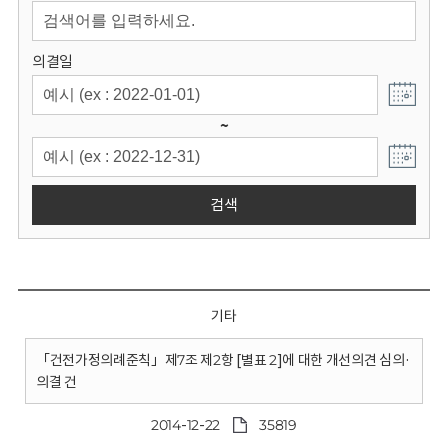
회
의결일
~
검색
기타
「건전가정의례준칙」제7조 제2항 [별표 2]에 대한 개선의견 심의·
의결 건
2014-12-22
35819