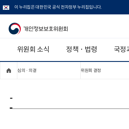
이 누리집은 대한민국 공식 전자정부 누리집입니다.
개
인
위원회 소식
정책 · 법령
국정
정
보
"접기,펼치기"
"접기,펼치기"
심의 · 의결
위원회 결정
보
호
-
위
원