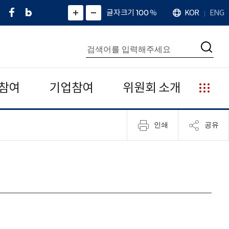
페
네
X
확
글자크기 100
%
KOR
ENG
언
화
화
이
이
(
대
어
면
면
스
버
트
수
확
축
북
블
위
대
통
소
치
검
로
터
합
색
그
)
검
색
참여
기업참여
위원회 소개
누
리
집
인쇄
공유
안
내