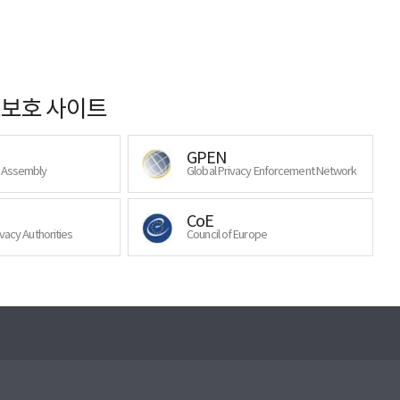
보호 사이트
GPEN
y Assembly
Global Privacy Enforcement Network
CoE
ivacy Authorities
Council of Europe