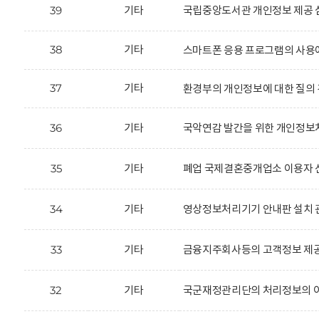
39
기타
국립중앙도서관 개인정보 제공 
38
기타
스마트폰 응용 프로그램의 사용
37
기타
환경부의 개인정보에 대한 질의 
36
기타
국악연감 발간을 위한 개인정보처
35
기타
폐업 국제결혼중개업소 이용자 신
34
기타
영상정보처리기기 안내판 설치 
33
기타
금융지주회사등의 고객정보 제공
32
기타
국군재정관리단의 처리정보의 이