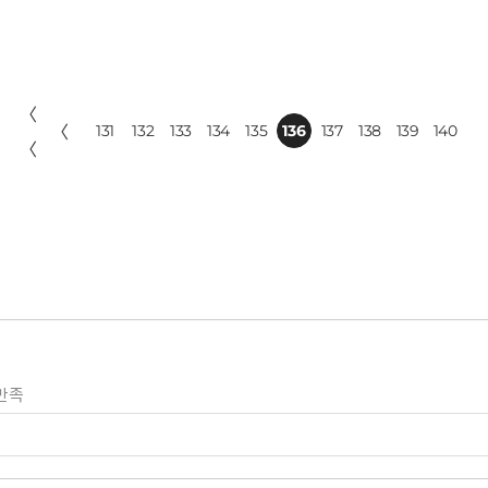
〈
〈
131
132
133
134
135
136
137
138
139
140
〈
만족