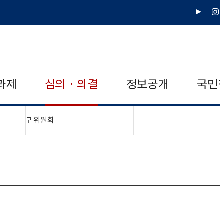
유
인
튜
스
브
타
그
램
과제
심의 · 의결
정보공개
국민
"접기,펼치기"
구 위원회