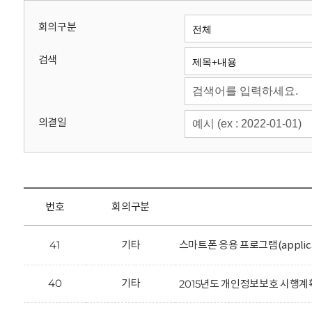
회
회의구분
검색
의결일
번호
회의구분
41
기타
스마트폰 응용 프로그램(applic
40
기타
2015년도 개인정보보호 시행계획