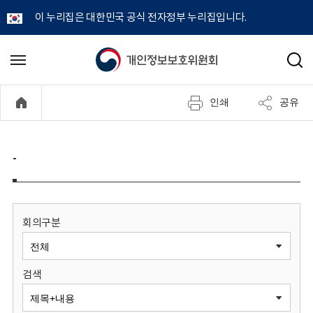
이 누리집은 대한민국 공식 전자정부 누리집입니다.
개
메
검
뉴
색
인
열
인쇄
공유
기
정
보
-
보
호
회의구분
위
검색
원