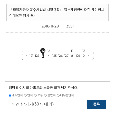
「화물자동차 운수사업법 시행규칙」 일부개정안에 대한 개인정보
침해요인 평가 결과
2016-11-28
13551
12
12
12
13
〈
〉
〈
121
122
3
4
125
126
127
8
129
0
〉
〈
〉
해당 페이지의 만족도와 소중한 의견 남겨주세요.
매우만족
만족
보통
불만족
매우불만족
등록