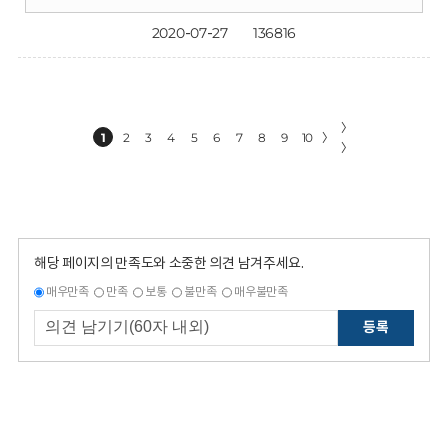
2020-07-27
136816
〉
1
2
3
4
5
6
7
8
9
10
〉
〉
해당 페이지의 만족도와 소중한 의견 남겨주세요.
매우만족
만족
보통
불만족
매우불만족
등록