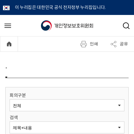
이 누리집은 대한민국 공식 전자정부 누리집입니다.
개
메
검
뉴
색
인
열
인쇄
공유
기
정
보
-
보
호
회의구분
위
검색
원