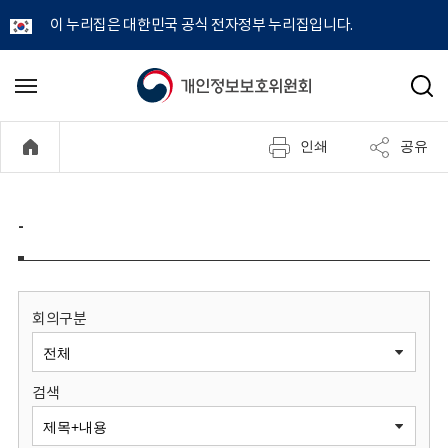
이 누리집은 대한민국 공식 전자정부 누리집입니다.
개
메
검
뉴
색
인
열
인쇄
공유
기
정
보
-
보
호
회의구분
위
검색
원