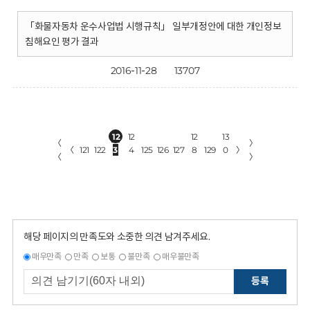
「화물자동차 운수사업법 시행규칙」 일부개정안에 대한 개인정보
침해요인 평가 결과
2016-11-28
13707
12
12
12
13
〈
〉
〈
121
122
3
4
125
126
127
8
129
0
〉
〈
〉
해당 페이지의 만족도와 소중한 의견 남겨주세요.
매우만족
만족
보통
불만족
매우불만족
등록