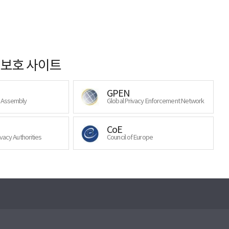
보호 사이트
GPEN
y Assembly
Global Privacy Enforcement Network
CoE
ivacy Authorities
Council of Europe