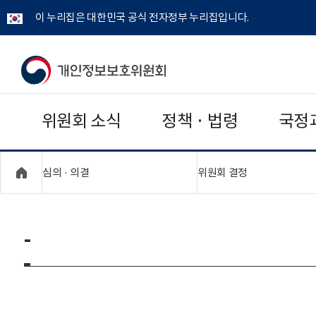
이 누리집은 대한민국 공식 전자정부 누리집입니다.
개
인
위원회 소식
정책 · 법령
국정
정
보
"접기,펼치기"
"접기,펼치기"
심의 · 의결
위원회 결정
보
호
-
위
원