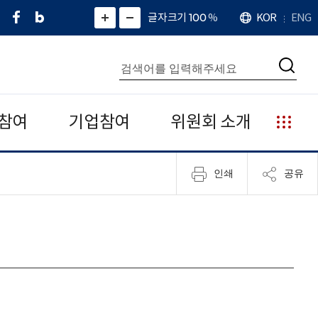
페
네
X
확
글자크기 100
%
KOR
ENG
언
화
화
이
이
(
대
어
면
면
스
버
트
수
확
축
북
블
위
대
통
소
치
검
로
터
합
색
그
)
검
색
참여
기업참여
위원회 소개
누
리
집
인쇄
공유
안
내