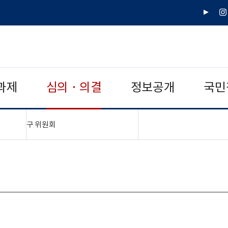
유
인
튜
스
브
타
그
램
과제
심의 · 의결
정보공개
국민
"접기,펼치기"
구 위원회