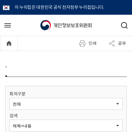
이 누리집은 대한민국 공식 전자정부 누리집입니다.
개
메
검
뉴
색
인
열
인쇄
공유
기
정
보
-
보
호
회의구분
위
검색
원