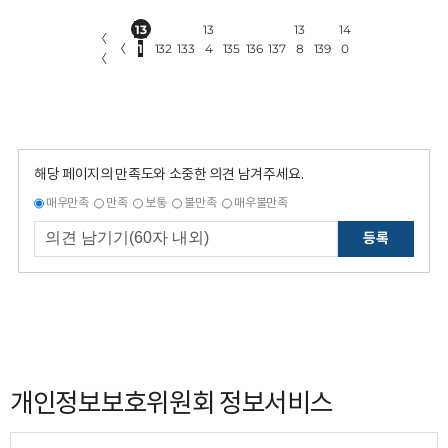
13
13
13
14
〈
〈
1
132
133
4
135
136
137
8
139
0
〈
해당 페이지의 만족도와 소중한 의견 남겨주세요.
매우만족
만족
보통
불만족
매우불만족
등록
개인정보보호위원회 정보서비스