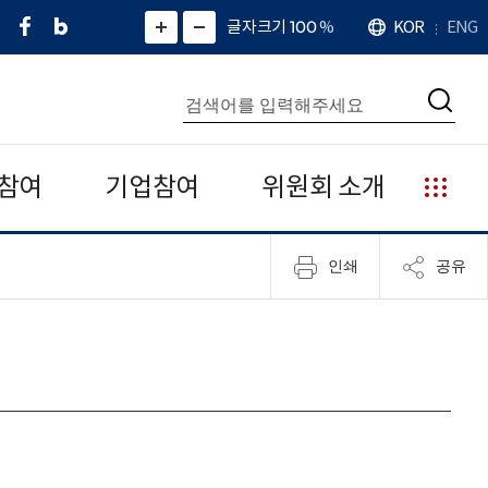
페
네
X
확
글자크기 100
%
KOR
ENG
언
화
화
이
이
(
대
어
면
면
스
버
트
수
확
축
북
블
위
대
통
소
치
검
로
터
합
색
그
)
검
색
참여
기업참여
위원회 소개
누
리
집
인쇄
공유
안
내