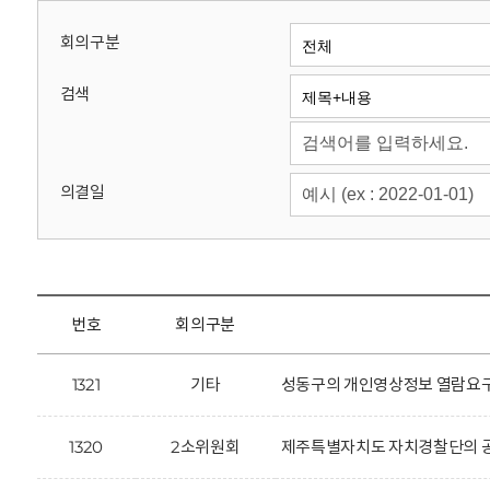
회
회의구분
검색
의결일
번호
회의구분
1321
기타
성동구의 개인영상정보 열람요구
1320
2소위원회
제주특별자치도 자치경찰단의 공