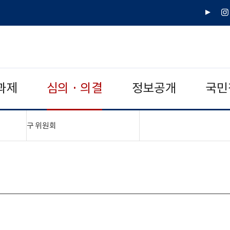
유
인
튜
스
브
타
그
램
과제
심의 · 의결
정보공개
국민
"접기,펼치기"
구 위원회