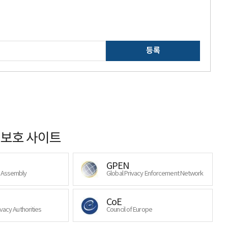
등록
보호 사이트
GPEN
y Assembly
Global Privacy Enforcement Network
CoE
ivacy Authorities
Council of Europe