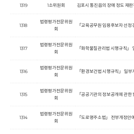
1319
1소위원회
김포시 통진읍의 장애 정도 재판
법령평가전문위원
1318
「교육공무원 임용후보자 선정경
회
법령평가전문위원
1317
「화학물질관리법 시행규칙」 일
회
법령평가전문위원
1316
「환경보건법 시행규칙」 일부개
회
법령평가전문위원
1315
「공공기관의 정보공개에 관한 
회
법령평가전문위원
1314
「도로명주소법」 전부개정안에 
회