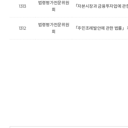
법령평가전문위원
1313
「자본시장과 금융투자업에 관한
회
법령평가전문위원
1312
「주민조례발안에 관한 법률」 
회