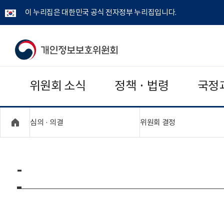
이 누리집은 대한민국 공식 전자정부 누리집입니다.
개
인
위원회 소식
정책 · 법령
국정
정
보
"접기,펼치기"
"접기,펼치기"
심의 · 의결
위원회 결정
보
호
-
위
원