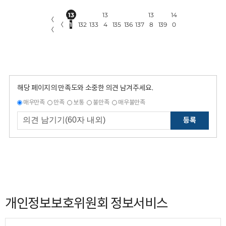
13
13
13
14
〈
〈
1
132
133
4
135
136
137
8
139
0
〈
해당 페이지의 만족도와 소중한 의견 남겨주세요.
매우만족
만족
보통
불만족
매우불만족
등록
개인정보보호위원회 정보서비스