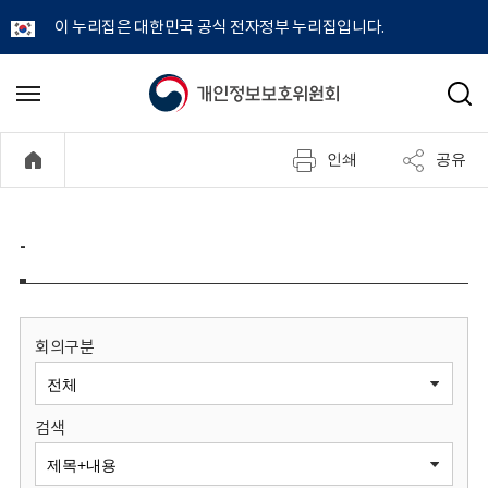
이 누리집은 대한민국 공식 전자정부 누리집입니다.
개
메
검
뉴
색
인
열
인쇄
공유
기
정
보
-
보
호
회의구분
위
검색
원