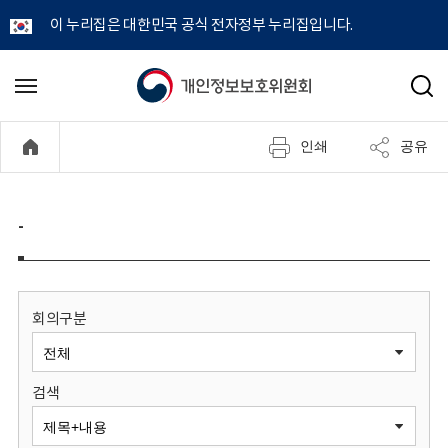
이 누리집은 대한민국 공식 전자정부 누리집입니다.
개
메
검
뉴
색
인
열
인쇄
공유
기
정
보
-
보
호
회의구분
위
검색
원