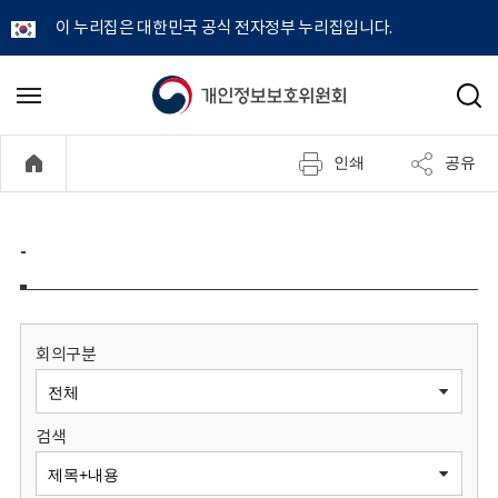
이 누리집은 대한민국 공식 전자정부 누리집입니다.
개
메
검
뉴
색
인
열
인쇄
공유
기
정
보
-
보
호
회의구분
위
검색
원