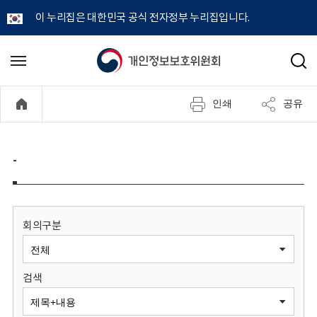
이 누리집은 대한민국 공식 전자정부 누리집입니다.
개
메
검
뉴
색
인
열
인쇄
공유
기
정
보
-
보
호
회의구분
위
검색
원