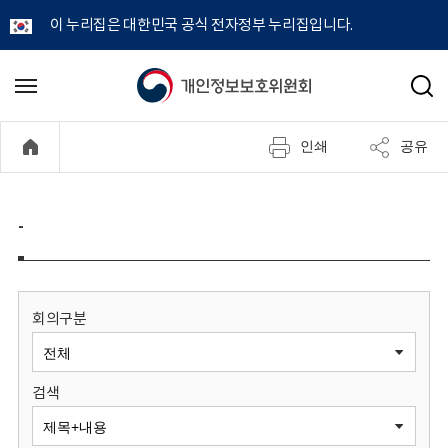
이 누리집은 대한민국 공식 전자정부 누리집입니다.
개
메
검
뉴
색
인
열
인쇄
공유
기
정
보
-
보
호
회의구분
위
검색
원