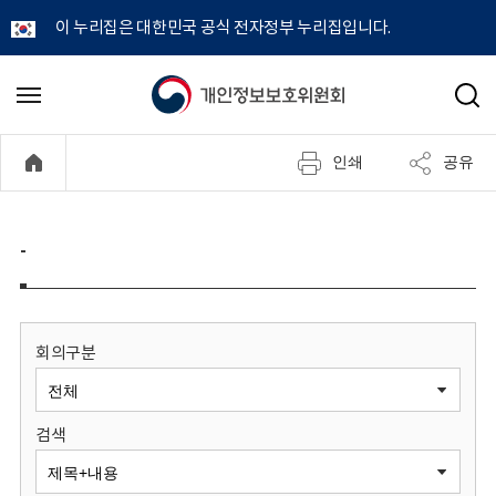
이 누리집은 대한민국 공식 전자정부 누리집입니다.
개
메
검
뉴
색
인
열
인쇄
공유
기
정
보
-
보
호
회의구분
위
검색
원