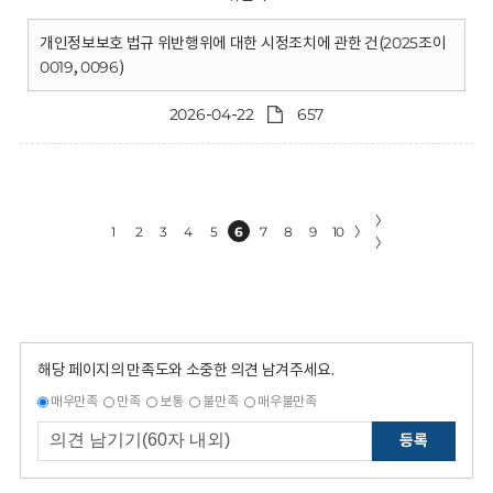
개인정보보호 법규 위반행위에 대한 시정조치에 관한 건(2025조이
0019, 0096)
2026-04-22
657
〉
1
2
3
4
5
6
7
8
9
10
〉
〉
해당 페이지의 만족도와 소중한 의견 남겨주세요.
매우만족
만족
보통
불만족
매우불만족
등록