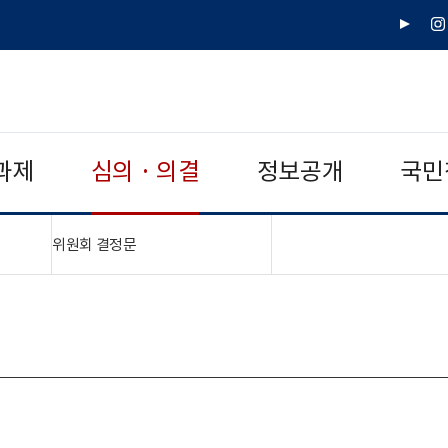
유
인
튜
스
브
타
그
램
과제
심의 · 의결
정보공개
국민
"접기,펼치기"
위원회 결정문