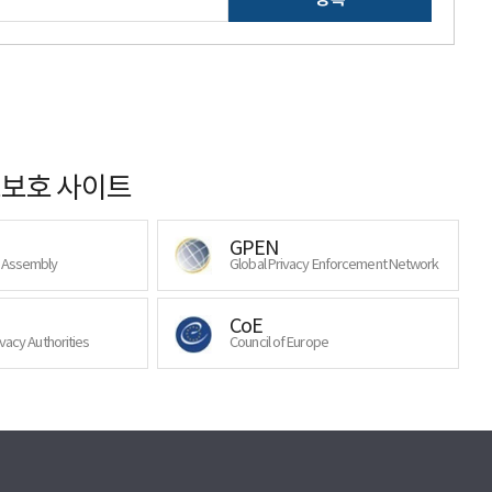
보호 사이트
GPEN
y Assembly
Global Privacy Enforcement Network
CoE
ivacy Authorities
Council of Europe