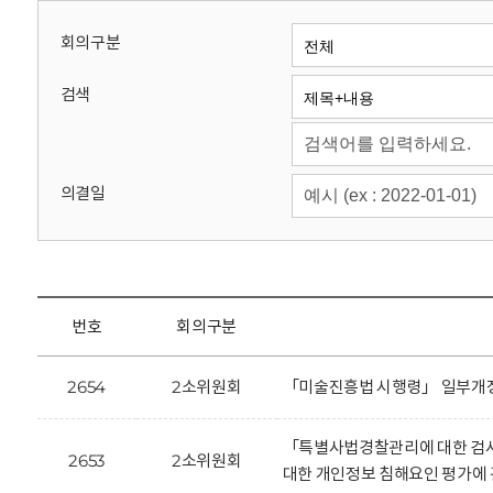
회
회의구분
검색
의결일
번호
회의구분
2654
2소위원회
「미술진흥법 시행령」 일부개정
「특별사법경찰관리에 대한 검사
2653
2소위원회
대한 개인정보 침해요인 평가에 