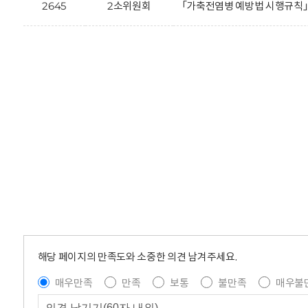
2645
2소위원회
「가축전염병 예방법 시행규칙」
해당 페이지의 만족도와 소중한 의견 남겨주세요.
매우만족
만족
보통
불만족
매우불