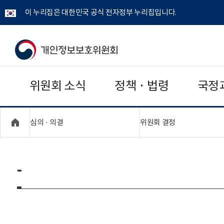
이 누리집은 대한민국 공식 전자정부 누리집입니다.
개
인
위원회 소식
정책 · 법령
국정
정
보
"접기,펼치기"
"접기,펼치기"
심의 · 의결
위원회 결정
보
호
-
위
원