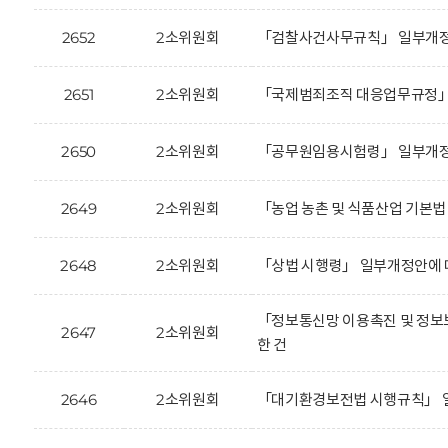
2652
2소위원회
「검찰사건사무규칙」 일부개정안
2651
2소위원회
「국제범죄조직 대응업무규정」 
2650
2소위원회
「공무원임용시험령」 일부개정안
2649
2소위원회
「농업 농촌 및 식품산업 기본법
2648
2소위원회
「상법 시행령」 일부개정안에 
「정보통신망 이용촉진 및 정보보
2647
2소위원회
한 건
2646
2소위원회
「대기환경보전법 시행규칙」 일