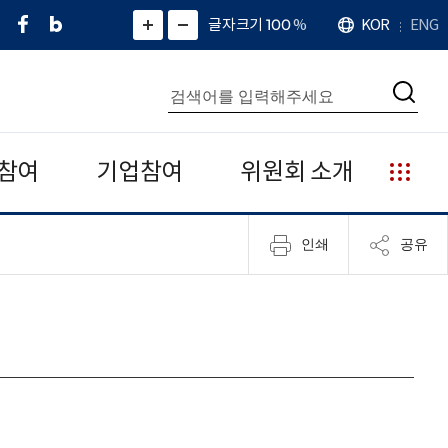
페
네
X
확
글자크기 100
%
KOR
ENG
언
화
화
이
이
(
대
어
면
면
스
버
트
수
확
축
북
블
위
대
통
소
치
검
로
터
합
색
그
)
검
색
참여
기업참여
위원회 소개
누
리
집
인쇄
공유
안
내