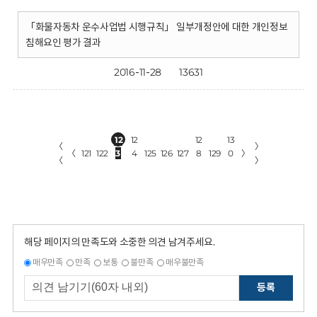
「화물자동차 운수사업법 시행규칙」 일부개정안에 대한 개인정보
침해요인 평가 결과
2016-11-28
13631
12
12
12
13
〈
〉
〈
121
122
3
4
125
126
127
8
129
0
〉
〈
〉
해당 페이지의 만족도와 소중한 의견 남겨주세요.
매우만족
만족
보통
불만족
매우불만족
등록