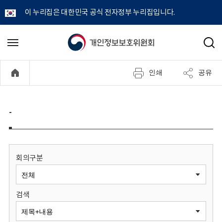
이 누리집은 대한민국 공식 전자정부 누리집입니다.
개
메
검
뉴
색
인
열
인쇄
공유
기
정
보
-
보
호
회의구분
위
검색
원