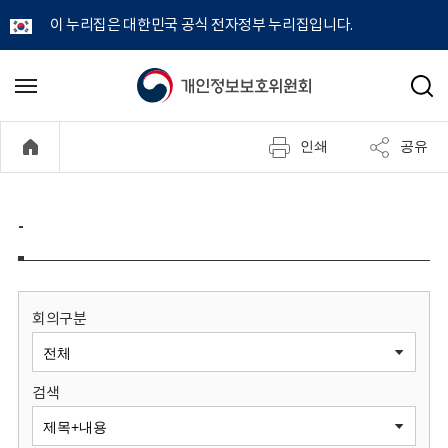
이 누리집은 대한민국 공식 전자정부 누리집입니다.
개
메
검
뉴
색
인
열
인쇄
공유
기
정
보
-
보
호
회의구분
위
검색
원