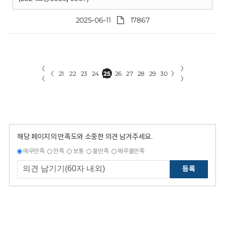
2025-06-11
17867
〈
〉
〈
21
22
23
24
25
26
27
28
29
30
〉
〈
〉
해당 페이지의 만족도와 소중한 의견 남겨주세요.
매우만족
만족
보통
불만족
매우불만족
등록