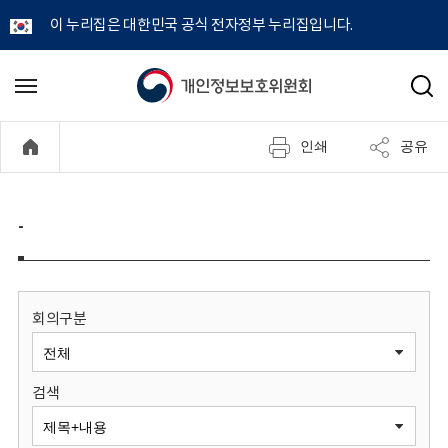
이 누리집은 대한민국 공식 전자정부 누리집입니다.
개
메
검
뉴
색
인
열
인쇄
공유
기
정
보
-
보
호
회의구분
위
검색
원