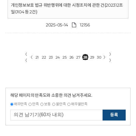
개인정보보호 법규 위반행위에 대한 시정조치에 관한 건(202312조
일0104 등 2건)
2025-05-14
12156
〈
〉
〈
21
22
23
24
25
26
27
28
29
30
〉
〈
〉
해당 페이지의 만족도와 소중한 의견 남겨주세요.
매우만족
만족
보통
불만족
매우불만족
등록