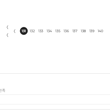
〈
〈
131
132
133
134
135
136
137
138
139
140
〈
만족