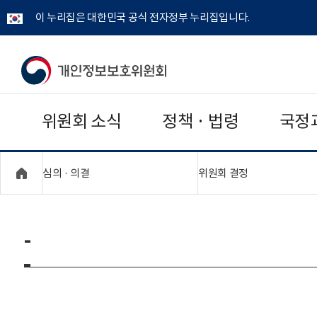
이 누리집은 대한민국 공식 전자정부 누리집입니다.
개
인
위원회 소식
정책 · 법령
국정
정
보
"접기,펼치기"
"접기,펼치기"
심의 · 의결
위원회 결정
보
호
-
위
원