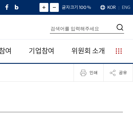
페
네
X
확
글자크기 100
%
KOR
ENG
언
화
화
이
이
(
대
어
면
면
스
버
트
수
확
축
북
블
위
대
통
소
치
검
로
터
합
색
그
)
검
색
참여
기업참여
위원회 소개
누
리
집
인쇄
공유
안
내