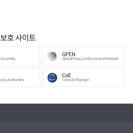
보호 사이트
GPEN
y Assembly
Global Privacy Enforcement Network
CoE
ivacy Authorities
Council of Europe