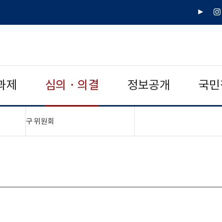
유
인
튜
스
브
타
그
램
과제
심의 · 의결
정보공개
국민
"접기,펼치기"
구 위원회