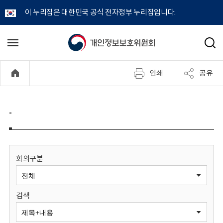
이 누리집은 대한민국 공식 전자정부 누리집입니다.
개
메
검
뉴
색
인
열
인쇄
공유
기
정
보
-
보
호
회의구분
위
검색
원