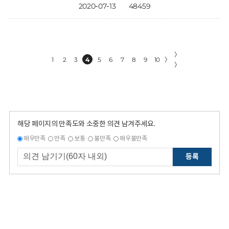
2020-07-13
48459
〉
1
2
3
4
5
6
7
8
9
10
〉
〉
해당 페이지의 만족도와 소중한 의견 남겨주세요.
매우만족
만족
보통
불만족
매우불만족
등록