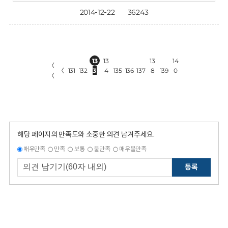
2014-12-22
36243
13
13
13
14
〈
〈
131
132
3
4
135
136
137
8
139
0
〈
해당 페이지의 만족도와 소중한 의견 남겨주세요.
매우만족
만족
보통
불만족
매우불만족
등록