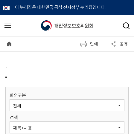
이 누리집은 대한민국 공식 전자정부 누리집입니다.
개
메
검
뉴
색
인
열
인쇄
공유
기
정
보
-
보
호
회의구분
위
검색
원