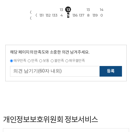
13
13
13
14
〈
〈
131
132
133
4
5
136
137
8
139
0
〈
해당 페이지의 만족도와 소중한 의견 남겨주세요.
매우만족
만족
보통
불만족
매우불만족
등록
개인정보보호위원회 정보서비스