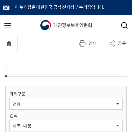
이 누리집은 대한민국 공식 전자정부 누리집입니다.
개
메
검
뉴
색
인
열
인쇄
공유
기
정
보
-
보
호
회의구분
위
검색
원