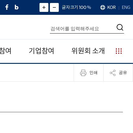
페
네
X
확
글자크기 100
%
KOR
ENG
언
화
화
이
이
(
대
어
면
면
스
버
트
수
확
축
북
블
위
대
통
소
치
검
로
터
합
색
그
)
검
색
참여
기업참여
위원회 소개
누
리
집
인쇄
공유
안
내