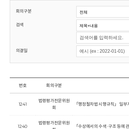
회
회의구분
검색
의결일
번호
회의구분
법령평가전문위원
1241
「행정절차법 시행규칙」 일부개
회
법령평가전문위원
1240
「수상에서의 수색·구조 등에 