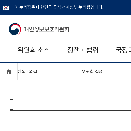
이 누리집은 대한민국 공식 전자정부 누리집입니다.
개
인
위원회 소식
정책 · 법령
국정
정
보
"접기,펼치기"
"접기,펼치기"
심의 · 의결
위원회 결정
보
호
-
위
원