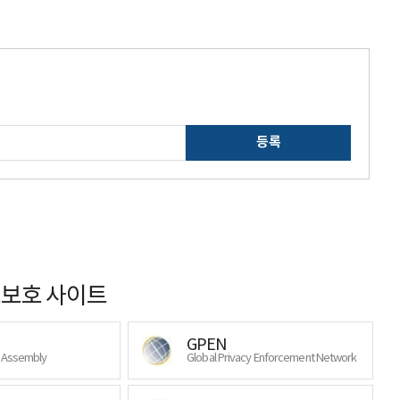
등록
보호 사이트
GPEN
y Assembly
Global Privacy Enforcement Network