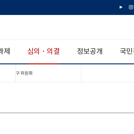
유
인
튜
스
브
타
그
램
과제
심의 · 의결
정보공개
국민
"접기,펼치기"
구 위원회