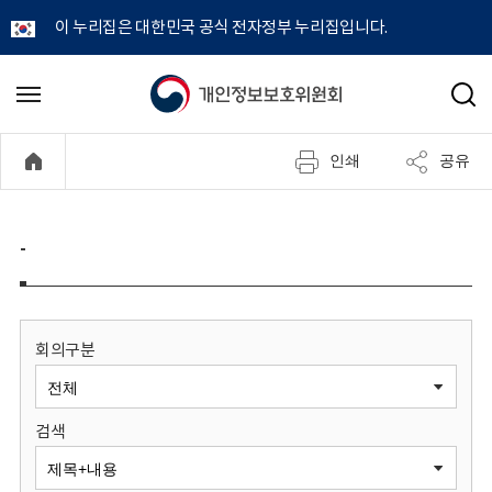
이 누리집은 대한민국 공식 전자정부 누리집입니다.
개
메
검
뉴
색
인
열
인쇄
공유
기
정
보
-
보
호
회의구분
위
검색
원