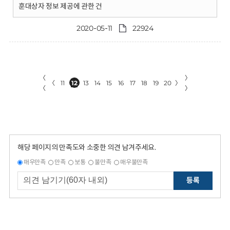
훈대상자 정보 제공에 관한 건
2020-05-11
22924
〈
〉
〈
11
12
13
14
15
16
17
18
19
20
〉
〈
〉
해당 페이지의 만족도와 소중한 의견 남겨주세요.
매우만족
만족
보통
불만족
매우불만족
등록