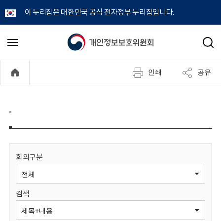
이 누리집은 대한민국 공식 전자정부 누리집입니다.
개
메
검
뉴
색
인
열
인쇄
공유
기
정
보
-
보
호
회의구분
위
검색
원