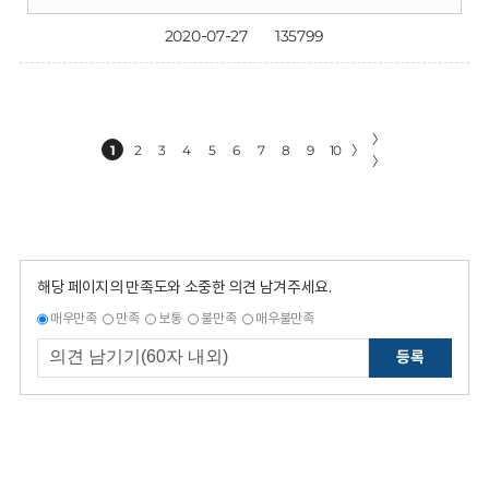
2020-07-27
135799
〉
1
2
3
4
5
6
7
8
9
10
〉
〉
해당 페이지의 만족도와 소중한 의견 남겨주세요.
매우만족
만족
보통
불만족
매우불만족
등록