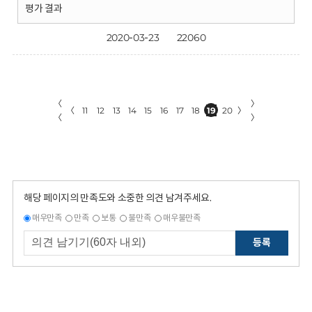
평가 결과
2020-03-23
22060
〈
〉
〈
11
12
13
14
15
16
17
18
19
20
〉
〈
〉
해당 페이지의 만족도와 소중한 의견 남겨주세요.
매우만족
만족
보통
불만족
매우불만족
등록