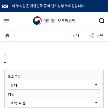
이 누리집은 대한민국 공식 전자정부 누리집입니다.
개
메
검
뉴
색
인
열
인쇄
공유
기
정
보
-
보
호
회의구분
위
검색
원