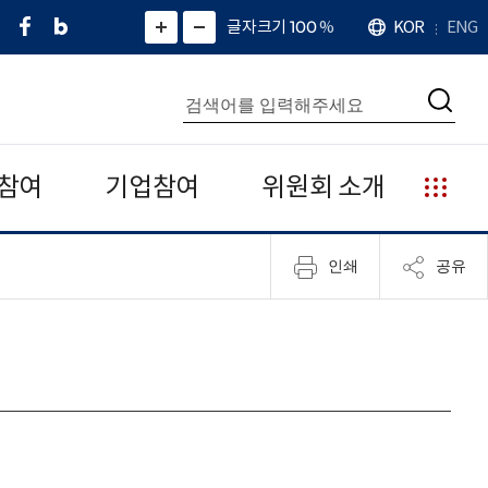
페
네
X
확
글자크기 100
%
KOR
ENG
언
화
화
이
이
(
대
어
면
면
스
버
트
수
확
축
북
블
위
대
통
소
치
검
로
터
합
색
그
)
검
색
참여
기업참여
위원회 소개
누
리
집
인쇄
공유
안
내