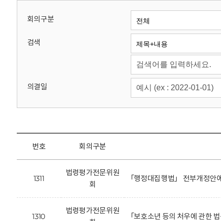
회
회의구분
검색
의결일
번호
회의구분
법령평가전문위원
1311
「행정대집행법」 전부개정안에 
회
법령평가전문위원
1310
「보호소년 등의 처우에 관한 법