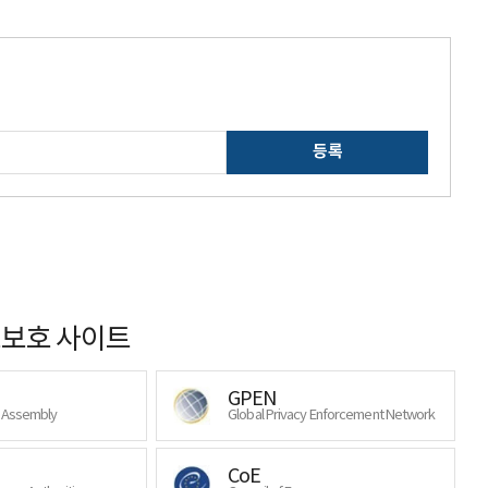
등록
보호 사이트
GPEN
y Assembly
Global Privacy Enforcement Network
CoE