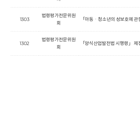
법령평가전문위원
1303
「아동ㆍ청소년의 성보호에 관한
회
법령평가전문위원
1302
「양식산업발전법 시행령」 제정
회