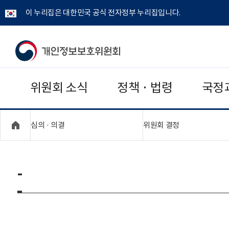
이 누리집은 대한민국 공식 전자정부 누리집입니다.
개
인
위원회 소식
정책 · 법령
국정
정
보
"접기,펼치기"
"접기,펼치기"
심의 · 의결
위원회 결정
보
호
-
위
원