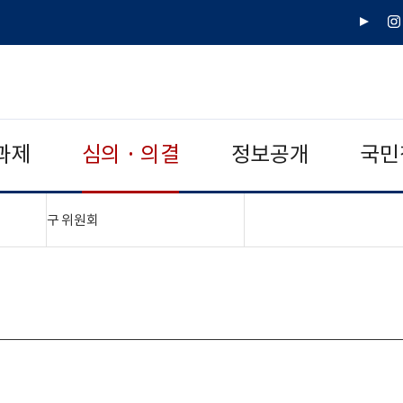
유
인
튜
스
브
타
그
램
과제
심의 · 의결
정보공개
국민
"접기,펼치기"
구 위원회