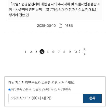
「특별사법경찰관리에 대한 검사의 수사지휘 및 특별사법경찰관리
의 수사준칙에 관한 규칙」 일부개정안에 대한 개인정보 침해요인
평가에 관한 건
2026-06-10
1686
〉
1
2
3
4
5
6
7
8
9
10
〉
〉
해당 페이지의 만족도와 소중한 의견 남겨주세요.
매우만족
만족
보통
불만족
매우불만족
등록