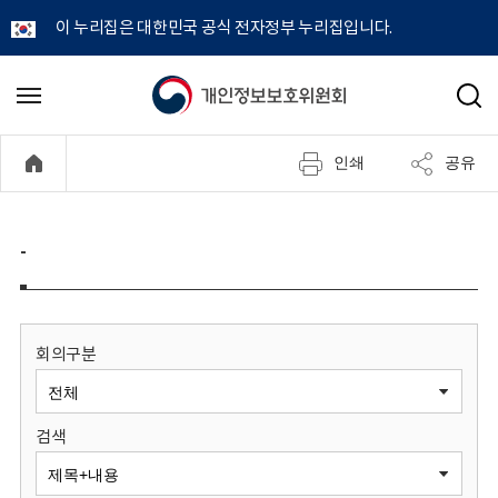
이 누리집은 대한민국 공식 전자정부 누리집입니다.
개
메
검
뉴
색
인
열
인쇄
공유
기
정
보
-
보
호
회의구분
위
검색
원