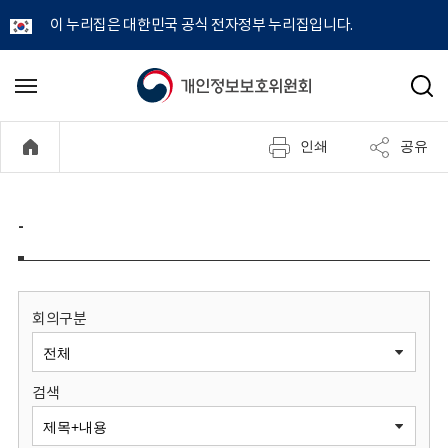
이 누리집은 대한민국 공식 전자정부 누리집입니다.
개
메
검
뉴
색
인
열
인쇄
공유
기
정
보
-
보
호
회의구분
위
검색
원