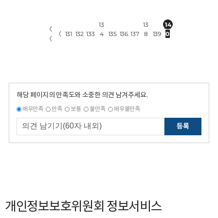
13
13
14
〈
〈
131
132
133
4
135
136
137
8
139
0
〈
해당 페이지의 만족도와 소중한 의견 남겨주세요.
매우만족
만족
보통
불만족
매우불만족
등록
개인정보보호위원회 정보서비스