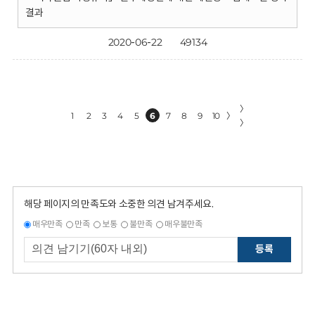
결과
2020-06-22
49134
〉
1
2
3
4
5
6
7
8
9
10
〉
〉
해당 페이지의 만족도와 소중한 의견 남겨주세요.
매우만족
만족
보통
불만족
매우불만족
등록