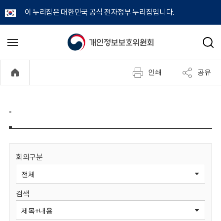
이 누리집은 대한민국 공식 전자정부 누리집입니다.
개
메
검
뉴
색
인
열
인쇄
공유
기
정
보
-
보
호
회의구분
위
검색
원