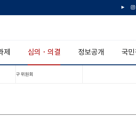
유
인
튜
스
브
타
그
램
과제
심의 · 의결
정보공개
국민
"접기,펼치기"
구 위원회