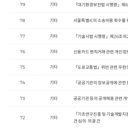
79
기타
「대기환경보전법 시행령」제66
78
기타
서울특별시의 소송비용 회수를 위
77
기타
「기술사법 시행령」제26조의2
76
기타
신용카드 변칙거래 관련 개인정보
75
기타
「도로교통법」위반 관련 우편으
74
기타
「공공기관의 정보공개에 관한 법
73
기타
공공기관 등의 공개채용 관련 개
「기초연구진흥 및 기술개발지원에
72
기타
견 심의·의결 건