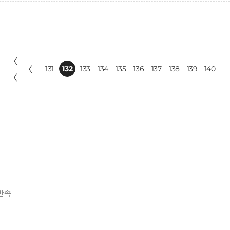
〈
〈
131
132
133
134
135
136
137
138
139
140
〈
만족