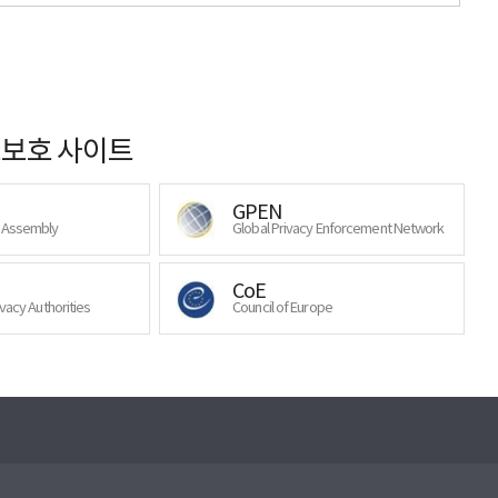
보호 사이트
GPEN
y Assembly
Global Privacy Enforcement Network
CoE
ivacy Authorities
Council of Europe