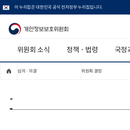
이 누리집은 대한민국 공식 전자정부 누리집입니다.
개
인
위원회 소식
정책 · 법령
국정
정
보
"접기,펼치기"
"접기,펼치기"
심의 · 의결
위원회 결정
보
호
-
위
원