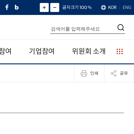
페
네
X
확
글자크기 100
%
KOR
ENG
언
화
화
이
이
(
대
어
면
면
스
버
트
수
확
축
북
블
위
대
통
소
치
검
로
터
합
색
그
)
검
색
참여
기업참여
위원회 소개
누
리
집
인쇄
공유
안
내