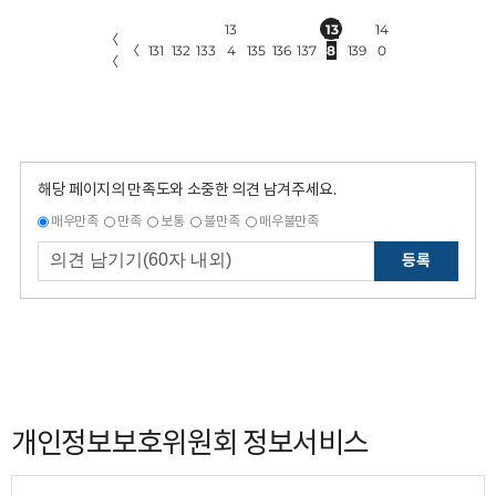
13
13
14
〈
〈
131
132
133
4
135
136
137
8
139
0
〈
해당 페이지의 만족도와 소중한 의견 남겨주세요.
매우만족
만족
보통
불만족
매우불만족
등록
개인정보보호위원회 정보서비스