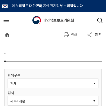
이 누리집은 대한민국 공식 전자정부 누리집입니다.
개
메
검
뉴
색
인
열
인쇄
공유
기
정
보
-
보
호
회의구분
위
검색
원