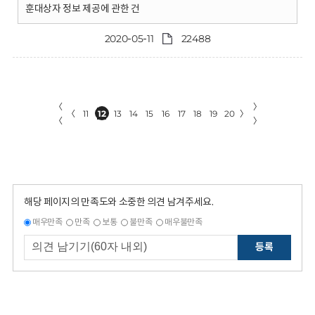
훈대상자 정보 제공에 관한 건
2020-05-11
22488
〈
〉
〈
11
12
13
14
15
16
17
18
19
20
〉
〈
〉
해당 페이지의 만족도와 소중한 의견 남겨주세요.
매우만족
만족
보통
불만족
매우불만족
등록