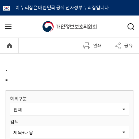
이 누리집은 대한민국 공식 전자정부 누리집입니다.
개
메
검
뉴
색
인
열
인쇄
공유
기
정
보
-
보
호
회의구분
위
검색
원