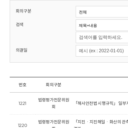
회
회의구분
검색
의결일
번호
회의구분
법령평가전문위원
1221
「해사안전법 시행규칙」 일부개
회
법령평가전문위원
「지진ㆍ지진해일ㆍ화산의 관측 
1220