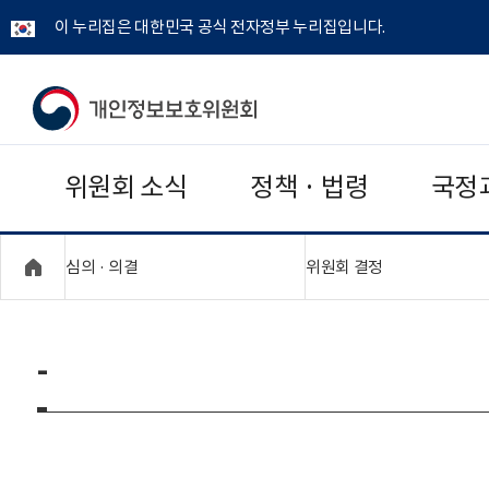
이 누리집은 대한민국 공식 전자정부 누리집입니다.
개
인
위원회 소식
정책 · 법령
국정
정
보
"접기,펼치기"
"접기,펼치기"
심의 · 의결
위원회 결정
보
호
-
위
원