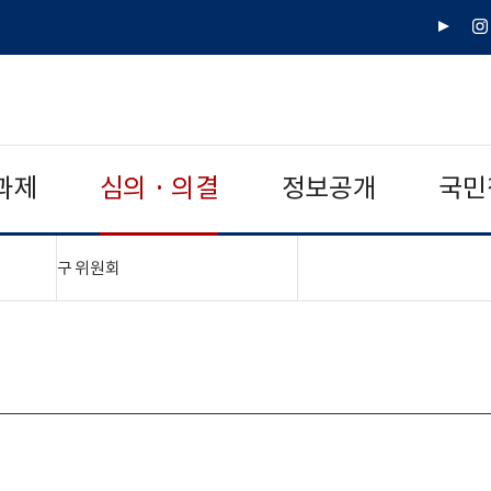
유
인
튜
스
브
타
그
램
과제
심의 · 의결
정보공개
국민
"접기,펼치기"
구 위원회