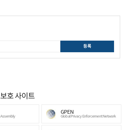
등록
보호 사이트
GPEN
y Assembly
Global Privacy Enforcement Network