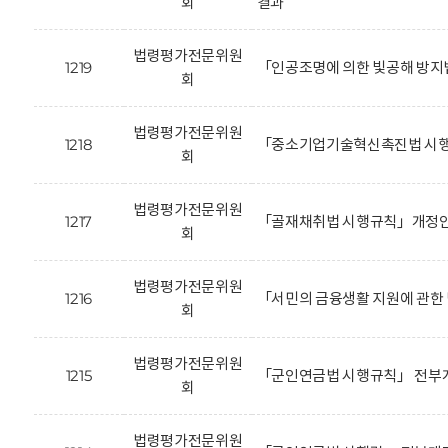
회
결과
법령평가전문위원
1219
「인공조명에 의한 빛공해 방지
회
법령평가전문위원
1218
「중소기업기술혁신촉진법 시행
회
법령평가전문위원
1217
「골재채취법 시행규칙」개정안
회
법령평가전문위원
1216
「서민의 금융생활 지원에 관한
회
법령평가전문위원
1215
「군인연금법 시행규칙」 전부개
회
법령평가전문위원