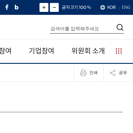
페
네
X
확
글자크기 100
%
KOR
ENG
언
화
화
이
이
(
대
어
면
면
스
버
트
수
확
축
북
블
위
대
통
소
치
검
로
터
합
색
그
)
검
색
참여
기업참여
위원회 소개
누
리
집
인쇄
공유
안
내