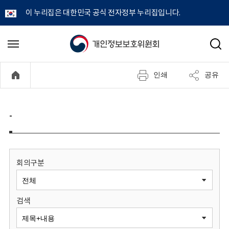
이 누리집은 대한민국 공식 전자정부 누리집입니다.
개
메
검
뉴
색
인
열
인쇄
공유
기
정
보
-
보
호
회의구분
위
검색
원