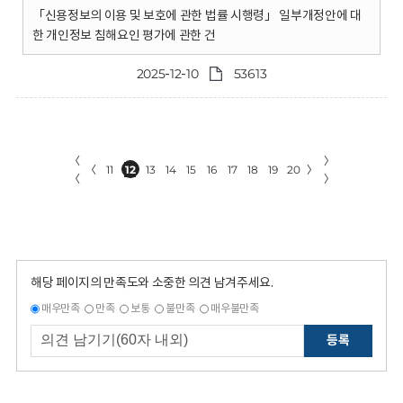
「신용정보의 이용 및 보호에 관한 법률 시행령」 일부개정안에 대
한 개인정보 침해요인 평가에 관한 건
2025-12-10
53613
〈
〉
〈
11
12
13
14
15
16
17
18
19
20
〉
〈
〉
해당 페이지의 만족도와 소중한 의견 남겨주세요.
매우만족
만족
보통
불만족
매우불만족
등록