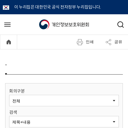
이 누리집은 대한민국 공식 전자정부 누리집입니다.
개
메
검
뉴
색
인
열
인쇄
공유
기
정
보
-
보
호
회의구분
위
검색
원