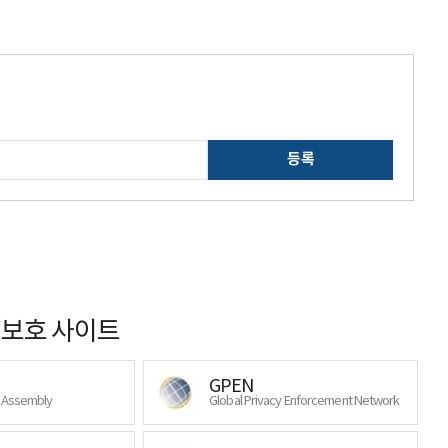
등록
보호 사이트
GPEN
y Assembly
Global Privacy Enforcement Network