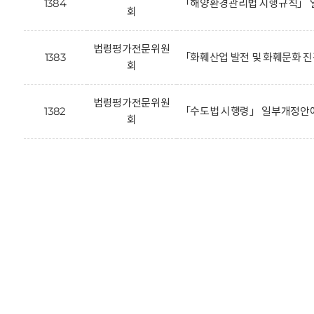
1384
「해양환경관리법 시행규칙」 
회
법령평가전문위원
1383
「화훼산업 발전 및 화훼문화 
회
법령평가전문위원
1382
「수도법 시행령」 일부개정안에
회