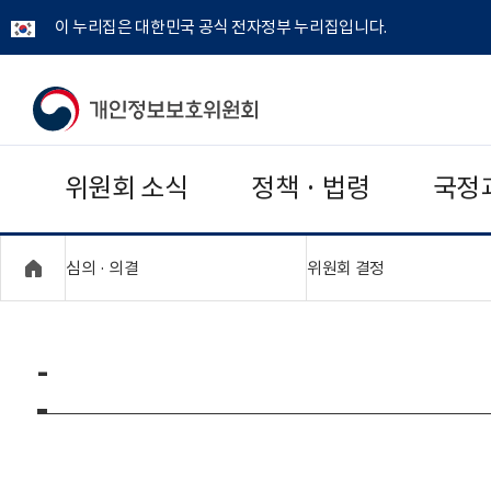
이 누리집은 대한민국 공식 전자정부 누리집입니다.
개
인
위원회 소식
정책 · 법령
국정
정
보
"접기,펼치기"
"접기,펼치기"
심의 · 의결
위원회 결정
보
호
-
위
원