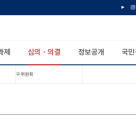
유
인
튜
스
브
타
그
램
과제
심의 · 의결
정보공개
국민
"접기,펼치기"
구 위원회