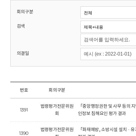
회
회의구분
검색
의결일
번호
회의구분
법령평가전문위원
「중앙행정권한 및 사무 등의 지
1391
회
인정보 침해요인 평가 결과
법령평가전문위원
「화재예방, 소방시설 설치 · 
1390