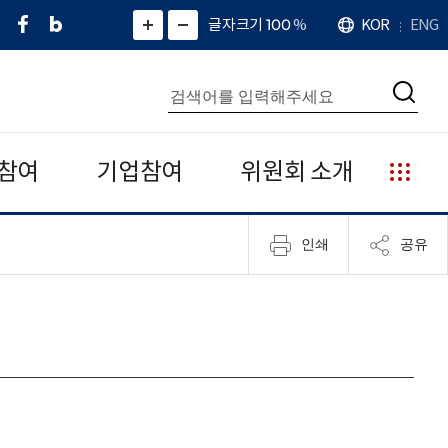
페
네
X
확
글자크기 100
%
KOR
ENG
언
화
화
이
이
(
대
어
면
면
스
버
트
수
확
축
북
블
위
대
통
소
치
검
로
터
합
색
그
)
검
색
참여
기업참여
위원회 소개
누
리
집
인쇄
공유
안
내