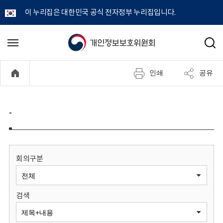
이 누리집은 대한민국 공식 전자정부 누리집입니다.
개
메
검
뉴
색
인
열
인쇄
공유
기
정
보
-
보
호
회의구분
위
검색
원